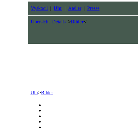
Vyskocil
|
Uhr
|
Atelier
|
Presse
Übersicht
Details
>
Bilder
<
Uhr
>
Bilder