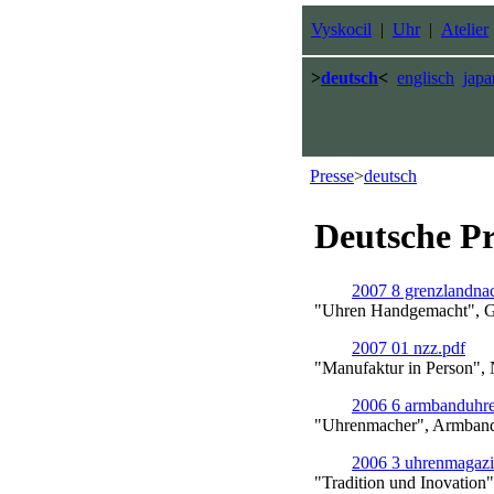
Vyskocil
|
Uhr
|
Atelier
>
deutsch
<
englisch
japa
Presse
>
deutsch
Deutsche Pr
2007 8 grenzlandnac
"Uhren Handgemacht", Gr
2007 01 nzz.pdf
"Manufaktur in Person",
2006 6 armbanduhre
"Uhrenmacher", Armband
2006 3 uhrenmagazi
"Tradition und Inovation