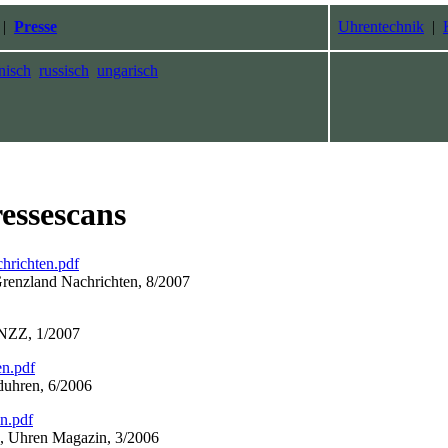
|
Presse
Uhrentechnik
|
nisch
russisch
ungarisch
essescans
hrichten.pdf
enzland Nachrichten, 8/2007
 NZZ, 1/2007
n.pdf
uhren, 6/2006
n.pdf
", Uhren Magazin, 3/2006