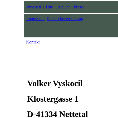
Vyskocil
|
Uhr
|
Atelier
|
Presse
Impressum
Datenschutzerklärung
Kontakt
Volker Vyskocil
Klostergasse 1
D-41334 Nettetal