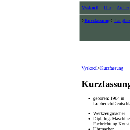
Vyskocil
|
Uhr
|
Atelier
>
Kurzfassung
<
Langfas
Vyskocil
>
Kurzfassung
Kurzfassun
geboren: 1964 in
Lobberich/Deutschl
Werkzeugmacher
Dipl. Ing. Maschin
Fachrichtung Konst
Uhrmacher