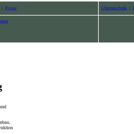
|
Presse
Uhrentechnik
|
sung
g
and
enbau,
ruktion