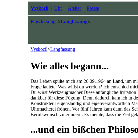
Vyskocil
|
Uhr
|
Atelier
|
Presse
Kurzfassung
>
Langfassung
<
Vyskocil
>
Langfassung
Wie alles begann...
Das Leben spülte mich am 26.09.1964 an Land, um mic
Frage lautete: Was willst du werden? Ich entschied mi
Du wirst Werkzeugmacher.Diese anfängliche Irritation k
dankbar für diese Fügung. Denn dadurch kam ich in de
Konstrukteur eigenständig und eigenverantwortlich Ma
Uhrmacherei frönen. Vor fünf Jahren kam dann das Sch
Berufswunsch zu erinnern. Es meinte, dass die Zeit ge
...und ein bißchen Philoso